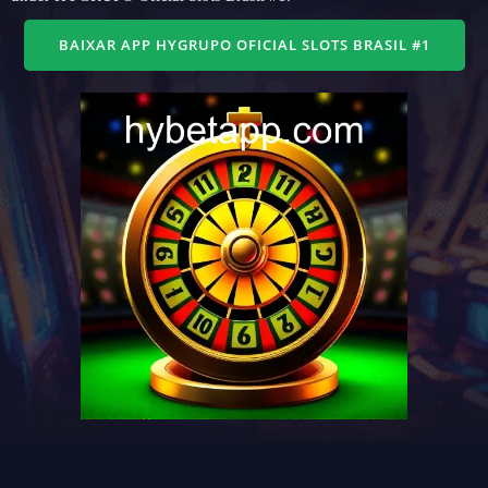
BAIXAR APP HYGRUPO OFICIAL SLOTS BRASIL #1