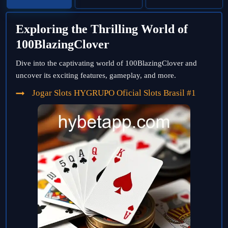
Exploring the Thrilling World of
100BlazingClover
Dive into the captivating world of 100BlazingClover and
uncover its exciting features, gameplay, and more.
Jogar Slots HYGRUPO Oficial Slots Brasil #1