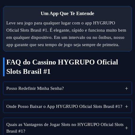
Um App Que Te Entende
Leve seu jogo para qualquer lugar com o app HYGRUPO
Oficial Slots Brasil #1. É elegante, rápido e funciona muito bem
em qualquer dispositivo. Em um intervalo ou no ônibus, nosso
app garante que seu tempo de jogo seja sempre de primeira.
FAQ do Cassino HYGRUPO Oficial
Slots Brasil #1
Posso Redefinir Minha Senha?
Onde Posso Baixar o App HYGRUPO Oficial Slots Brasil #1?
Quais as Vantagens de Jogar Slots no HYGRUPO Oficial Slots
Brasil #1?