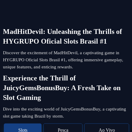
MadHitDevil: Unleashing the Thrills of
HYGRUPO Oficial Slots Brasil #1
Discover the excitement of MadHitDevil, a captivating game in
HYGRUPO Oficial Slots Brasil #1, offering immersive gameplay,
unique features, and enticing rewards.
Experience the Thrill of
JuicyGemsBonusBuy: A Fresh Take on
Slot Gaming
Dive into the exciting world of JuicyGemsBonusBuy, a captivating
slot game taking Brazil by storm.
Slots
Pesca
Ao Vivo