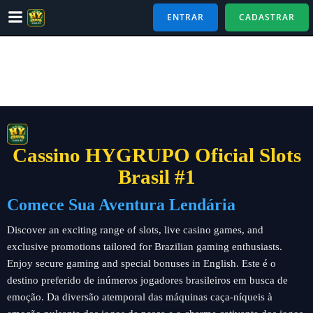
Pular
ENTRAR
CADASTRAR
para
o
conteúdo
Cassino HYGRUPO Oficial Slots
Brasil #1
Comece Sua Aventura Lendária
Discover an exciting range of slots, live casino games, and
exclusive promotions tailored for Brazilian gaming enthusiasts.
Enjoy secure gaming and special bonuses in English. Este é o
destino preferido de inúmeros jogadores brasileiros em busca de
emoção. Da diversão atemporal das máquinas caça-níqueis à