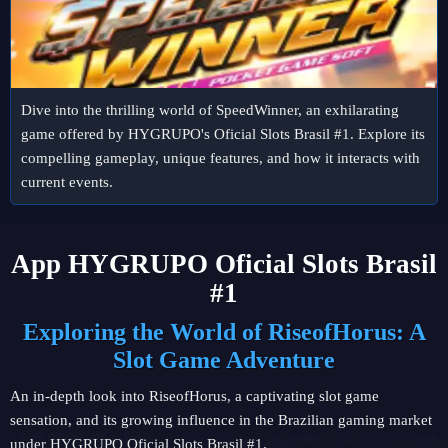
Dive into the thrilling world of SpeedWinner, an exhilarating
game offered by HYGRUPO's Oficial Slots Brasil #1. Explore its
compelling gameplay, unique features, and how it interacts with
current events.
App HYGRUPO Oficial Slots Brasil
#1
Exploring the World of RiseofHorus: A
Slot Game Adventure
An in-depth look into RiseofHorus, a captivating slot game
sensation, and its growing influence in the Brazilian gaming market
under HYGRUPO Oficial Slots Brasil #1.