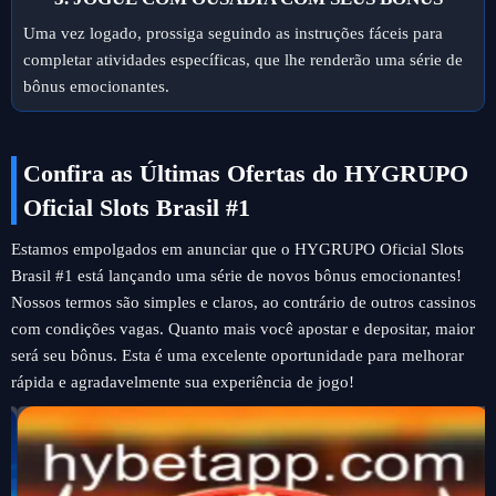
Uma vez logado, prossiga seguindo as instruções fáceis para
completar atividades específicas, que lhe renderão uma série de
bônus emocionantes.
Confira as Últimas Ofertas do HYGRUPO
Oficial Slots Brasil #1
Estamos empolgados em anunciar que o HYGRUPO Oficial Slots
Brasil #1 está lançando uma série de novos bônus emocionantes!
Nossos termos são simples e claros, ao contrário de outros cassinos
com condições vagas. Quanto mais você apostar e depositar, maior
será seu bônus. Esta é uma excelente oportunidade para melhorar
rápida e agradavelmente sua experiência de jogo!